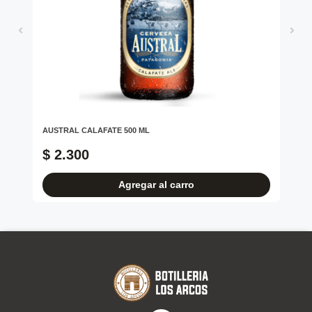
750
AUSTRAL CALAFATE 500 ML
TO
750
$ 2.300
$
Agregar al carro