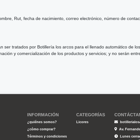
 Nombre, Rut, fecha de nacimiento, correo electrónico, número de contac
án ser tratados por Botillería los arcos para el llenado automático de
mación y comercialización de los productos y servicios; y no serán entr
INFORMACIÓN
CATEGORÍAS
CONTÁCTA
¿quiénes somos?
Licores
botillerial
¿cómo comprar?
Av. Fernande
Términos y condiciones
Lunes cerrad