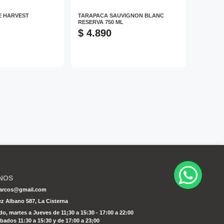
E HARVEST
TARAPACA SAUVIGNON BLANC
RESERVA 750 ML
$ 4.890
NOS
osarcos@gmail.com
z Albano 587, La Cisterna
o, martes a Jueves de 11;30 a 15:30 - 17:00 a 22:00
bados 11:30 a 15:30 y de 17:00 a 23;00