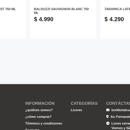
ST 750 ML
BALDUZZI SAUVIGNON BLANC 750
TARAPACA LAT
ML
$ 4.990
$ 4.290
INFORMACIÓN
CATEGORÍAS
CONTÁCTA
¿quiénes somos?
Licores
botillerial
¿cómo comprar?
Av. Fernande
Términos y condiciones
Lunes cerrad
Viernes y Sá
Contacto