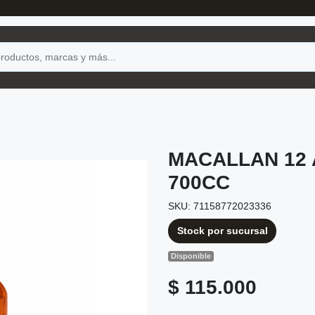
MACALLAN 12
700CC
SKU: 71158772023336
Stock por sucursal
Disponible
$ 115.000