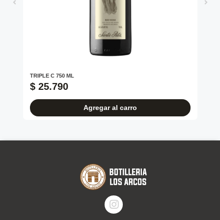
TRIPLE C 750 ML
BO
$ 25.790
$
Agregar al carro