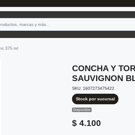
anc 375 ml
CONCHA Y TO
SAUVIGNON BL
SKU: 1607273475422
Stock por sucursal
Disponible
$ 4.100