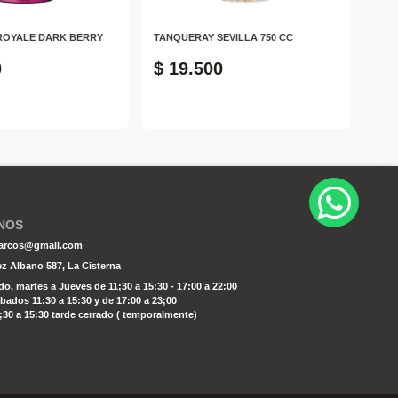
ROYALE DARK BERRY
TANQUERAY SEVILLA 750 CC
ERIS
0
$ 19.500
$ 
NOS
osarcos@gmail.com
z Albano 587, La Cisterna
o, martes a Jueves de 11;30 a 15:30 - 17:00 a 22:00
bados 11:30 a 15:30 y de 17:00 a 23;00
30 a 15:30 tarde cerrado ( temporalmente)