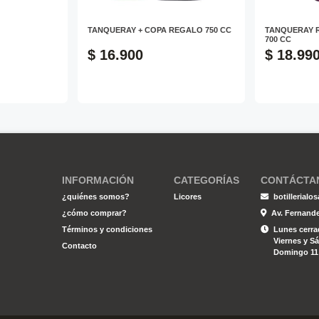
TANQUERAY + COPA REGALO 750 CC
TANQUERAY 
700 CC
$ 16.900
$ 18.99
INFORMACIÓN
CATEGORÍAS
CONTÁCTA
¿quiénes somos?
Licores
botillerial
¿cómo comprar?
Av. Fernande
Términos y condiciones
Lunes cerrad
Viernes y Sá
Contacto
Domingo 11;