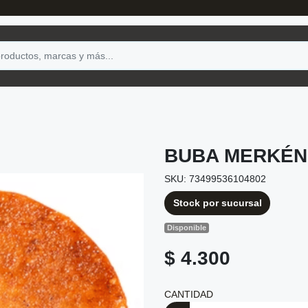
BUBA MERKÉN
SKU: 73499536104802
Stock por sucursal
Disponible
$ 4.300
CANTIDAD